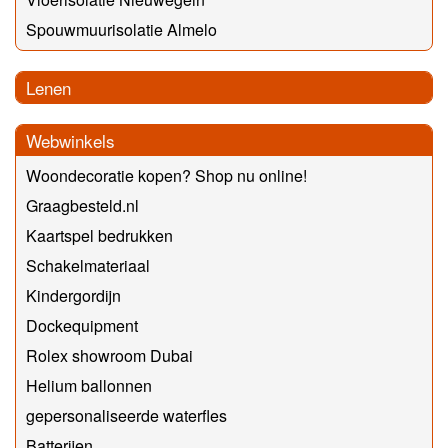
Spouwmuurisolatie Almelo
Lenen
Webwinkels
Woondecoratie kopen? Shop nu online!
Graagbesteld.nl
Kaartspel bedrukken
Schakelmateriaal
Kindergordijn
Dockequipment
Rolex showroom Dubai
Helium ballonnen
gepersonaliseerde waterfles
Batterijen