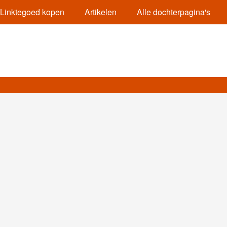
Linktegoed kopen
Artikelen
Alle dochterpagina's