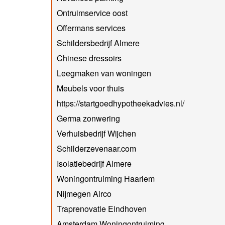
Ontruimservice oost
Offermans services
Schildersbedrijf Almere
Chinese dressoirs
Leegmaken van woningen
Meubels voor thuis
https://startgoedhypotheekadvies.nl/
Germa zonwering
Verhuisbedrijf Wijchen
Schilderzevenaar.com
Isolatiebedrijf Almere
Woningontruiming Haarlem
Nijmegen Airco
Traprenovatie Eindhoven
Amsterdam Woningontruiming