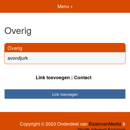
Menu +
Overig
Overig
avondjurk
Link toevoegen
Contact
Link toevoegen
Copyright © 2023 Onderdeel van
BaakmanMedia
&
Vrolijk Internet Services