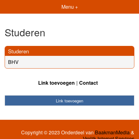
Menu +
Studeren
Studeren
BHV
Link toevoegen
Contact
Link toevoegen
Copyright © 2023 Onderdeel van
BaakmanMedia
&
Vrolijk Internet Services