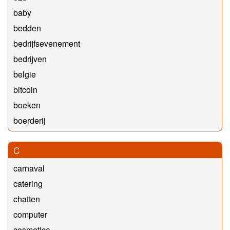
baby
bedden
bedrijfsevenement
bedrijven
belgie
bitcoin
boeken
boerderij
C
carnaval
catering
chatten
computer
cosmetica