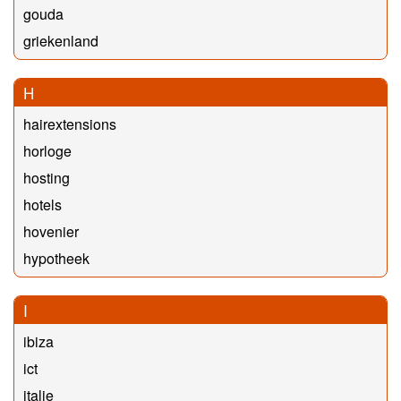
gouda
griekenland
H
hairextensions
horloge
hosting
hotels
hovenier
hypotheek
I
ibiza
ict
italie