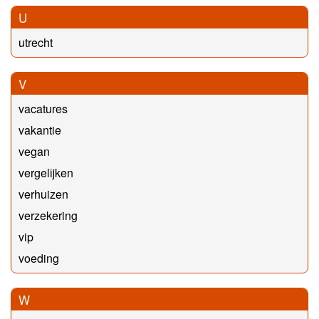
U
utrecht
V
vacatures
vakantie
vegan
vergelijken
verhuizen
verzekering
vip
voeding
W