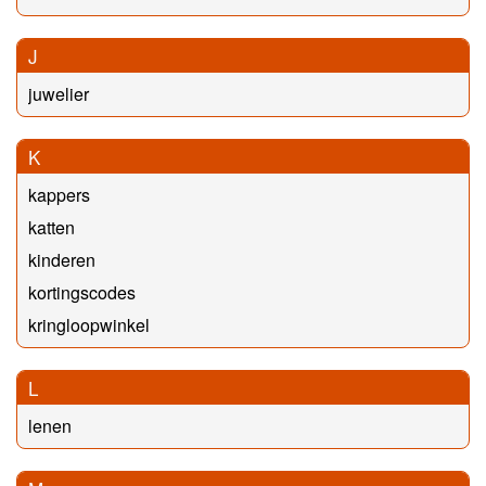
J
juwelier
K
kappers
katten
kinderen
kortingscodes
kringloopwinkel
L
lenen