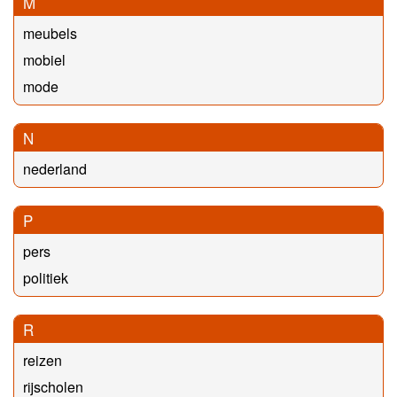
M
meubels
mobiel
mode
N
nederland
P
pers
politiek
R
reizen
rijscholen