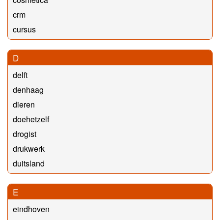
crm
cursus
D
delft
denhaag
dieren
doehetzelf
drogist
drukwerk
duitsland
E
eindhoven