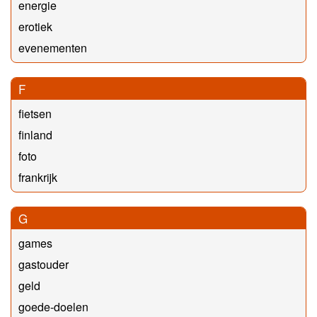
energie
erotiek
evenementen
F
fietsen
finland
foto
frankrijk
G
games
gastouder
geld
goede-doelen