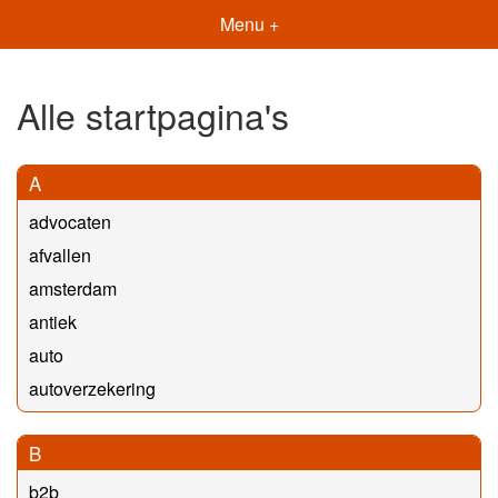
Menu +
Alle startpagina's
A
advocaten
afvallen
amsterdam
antiek
auto
autoverzekering
B
b2b