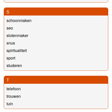
S
schoonmaken
seo
slotenmaker
snus
spiritualiteit
sport
studeren
T
telefoon
trouwen
tuin