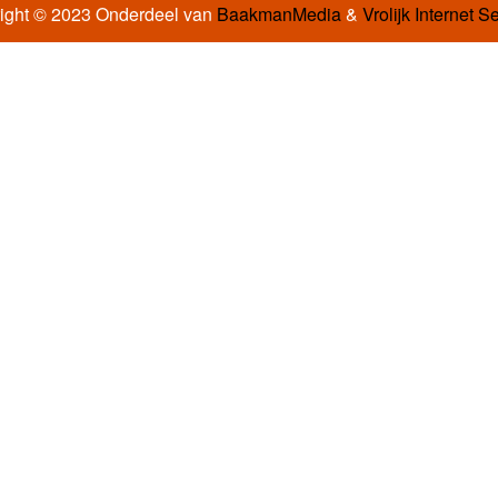
ight © 2023 Onderdeel van
BaakmanMedia
&
Vrolijk Internet S